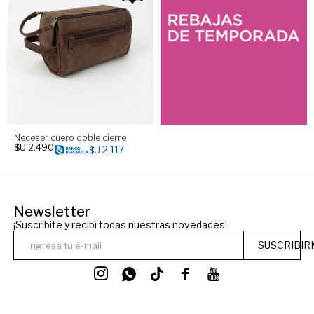
Neceser cuero doble cierre
$U
2.490
2.117
$U
Newsletter
¡Suscribite y recibí todas nuestras novedades!
SUSCRIBIR



