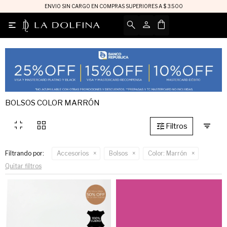
ENVIO SIN CARGO EN COMPRAS SUPERIORES A $ 3.500

BOLSOS COLOR MARRÓN
fullscreen_exit
grid_view
Filtrando por:
Accesorios
Bolsos
Color:
Marrón
Quitar filtros