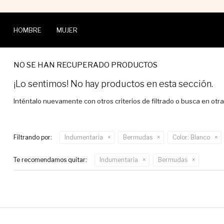
HOMBRE
MUJER
NO SE HAN RECUPERADO PRODUCTOS
¡Lo sentimos! No hay productos en esta sección.
Inténtalo nuevamente con otros criterios de filtrado o busca en otr
Filtrando por:
Indumentaria
Bermudas
Color:
Blanco
Te recomendamos quitar:
Indumentaria
Bermudas