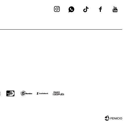



