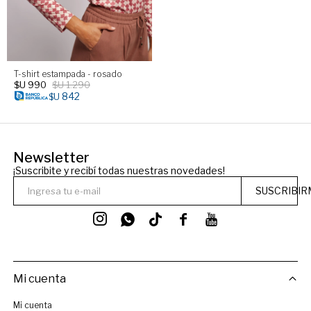
T-shirt estampada - rosado
$U
990
$U
1.290
842
$U
Newsletter
¡Suscribite y recibí todas nuestras novedades!
SUSCRIBIR




Mi cuenta
Mi cuenta