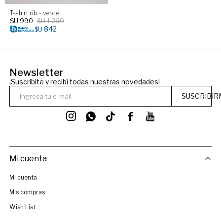
T-shirt rib - verde
$U
990
$U
1.290
842
$U
Newsletter
¡Suscribite y recibí todas nuestras novedades!
SUSCRIBIR




Mi cuenta
Mi cuenta
Mis compras
Wish List