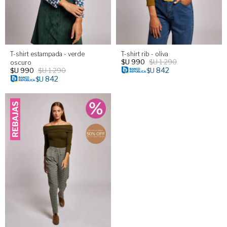
T-shirt estampada - verde
T-shirt rib - oliva
$U
990
$U
1.290
oscuro
842
$U
990
$U
1.290
$U
842
$U