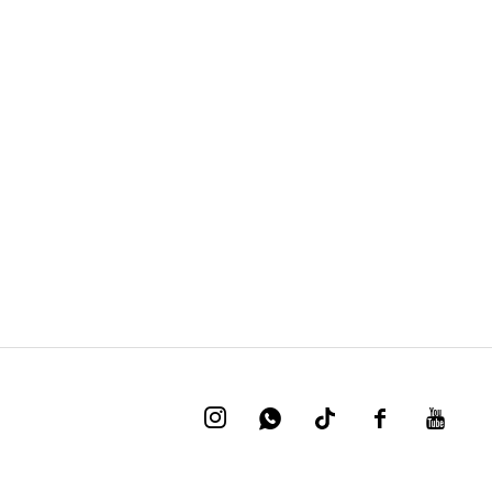



