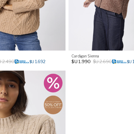
Cardigan Sienna
U
2.490
$U
1.990
$U
2.690
1.692
$U
$U