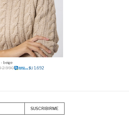
- beige
U
2.990
1.692
$U
SUSCRIBIRME