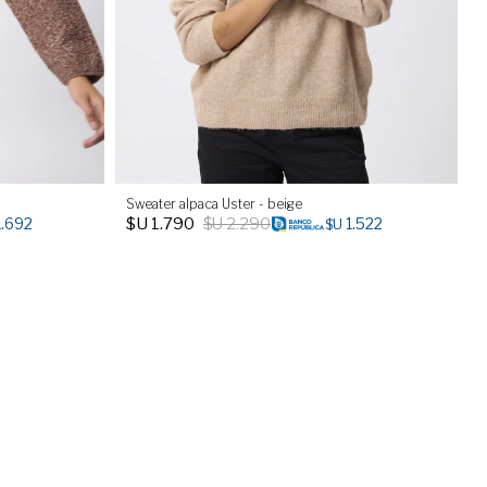
Sweater alpaca Uster - beige
$U
1.790
$U
2.290
1.692
1.522
$U