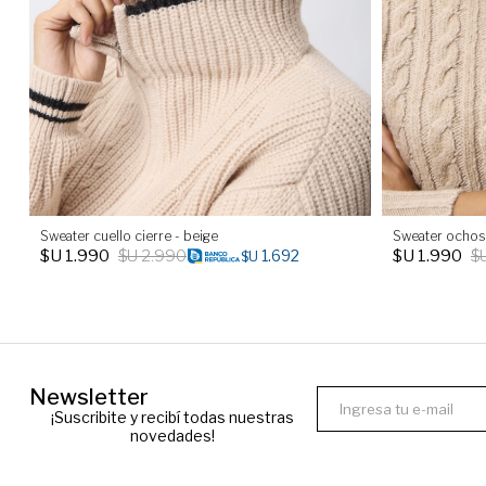
Sweater cuello cierre - beige
Sweater ochos 
$U
1.990
$U
2.990
$U
1.990
$
1.692
$U
Newsletter
¡Suscribite y recibí todas nuestras
novedades!