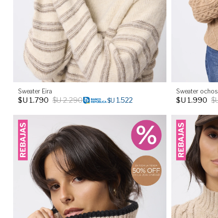
Sweater Eira
Sweater ochos
$U
1.790
$U
2.290
$U
1.990
$
1.522
$U