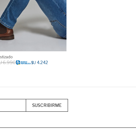
astizado
U
6.990
4.242
$U
SUSCRIBIRME