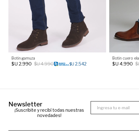
Botin gamuza
Botin cuero el
$U
2.990
$U
4.990
$U
4.990
$
2.542
$U
Newsletter
¡Suscribite y recibí todas nuestras
novedades!