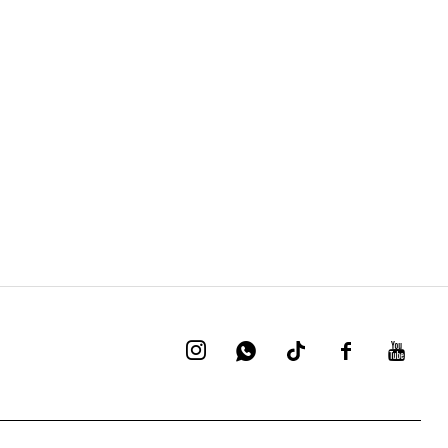



