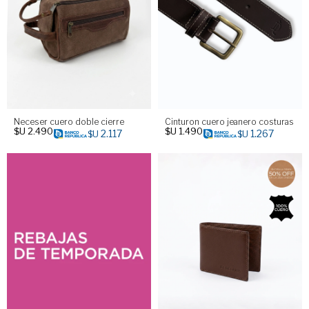
Neceser cuero doble cierre
Cinturon cuero jeanero costuras
$U
2.490
$U
1.490
2.117
1.267
$U
$U