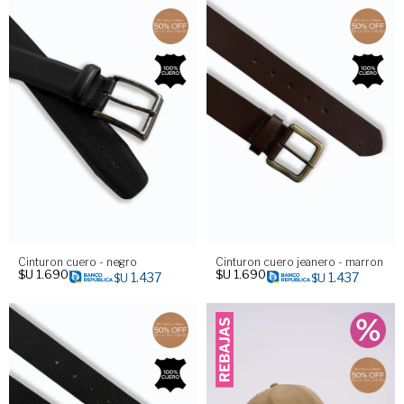
Cinturon cuero - negro
Cinturon cuero jeanero - marron
$U
1.690
$U
1.690
1.437
1.437
$U
$U