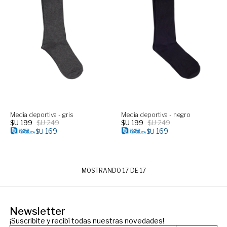
Media deportiva - gris
Media deportiva - negro
$U
199
$U
249
$U
199
$U
249
169
169
$U
$U
MOSTRANDO
17
DE
17
Newsletter
¡Suscribite y recibí todas nuestras novedades!