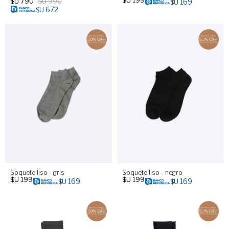
$U
790
$U
990
169
$U
672
$U
Soquete liso - gris
Soquete liso - negro
$U
199
$U
199
169
169
$U
$U