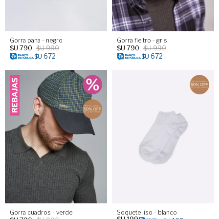
Gorra pana - negro
Gorra fieltro - gris
$U
790
$U
990
$U
790
$U
990
672
672
$U
$U
Gorra cuadros - verde
Soquete liso - blanco
$U
199