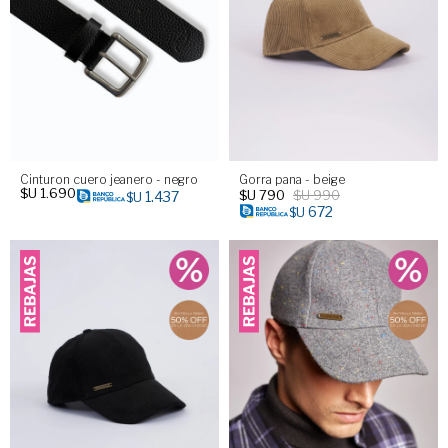
Cinturon cuero jeanero - negro
Gorra pana - beige
$U
1.690
$U
790
$U
990
1.437
$U
672
$U