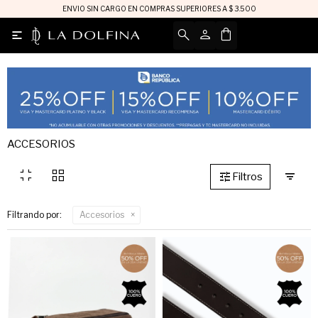
ENVIO SIN CARGO EN COMPRAS SUPERIORES A $ 3.500

ACCESORIOS
fullscreen_exit
grid_view
Filtrando por:
Accesorios