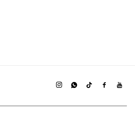



