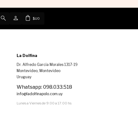
$U
0
La Dolfina
Dr. Alfredo Garcia Morales 1317-19
Montevideo
,
Montevideo
Uruguay
Whatsapp: 098.033.518
info@ladolfinapolo.com.uy
Lunes a Viernes de 9:00 a 17:00 hs