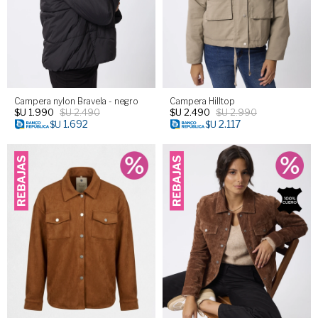
Campera nylon Bravela - negro
Campera Hilltop
$U
1.990
$U
2.490
$U
2.490
$U
2.990
1.692
2.117
$U
$U