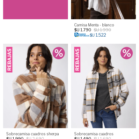
Camisa Menta - blanco
$U
1.790
$U
1.990
1.522
$U
Sobrecamisa cuadros sherpa
Sobrecamisa cuadros
$U
1.990
$U
2.690
$U
1.490
$U
1.690