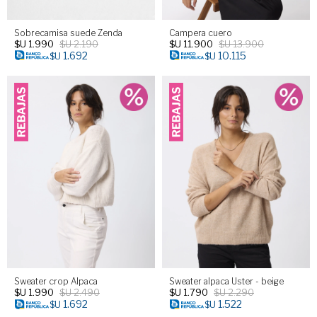
Sobrecamisa suede Zenda
Campera cuero
$U
1.990
$U
2.190
$U
11.900
$U
13.900
1.692
10.115
$U
$U
Sweater crop Alpaca
Sweater alpaca Uster - beige
$U
1.990
$U
2.490
$U
1.790
$U
2.290
1.692
1.522
$U
$U