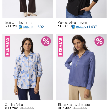
Jean wide leg Lirona
Camisa Alma - negro
$U
1.990
$U
1.690
1.692
1.437
$U
$U
Camisa Brisa
Blusa Noa - azul piedra
$U
1.790
$U
1.990
$U
1.490
$U
1.790