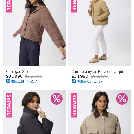
Cardigan Sienna
Campera nylon Bravela - caqui
$U
1.990
$U
2.690
$U
1.990
$U
2.490
1.692
1.692
$U
$U