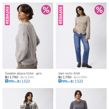
Sweater alpaca Uster - gris
Jean recto Arlet
$U
1.790
$U
2.290
$U
1.790
$U
1.990
1.522
1.522
$U
$U