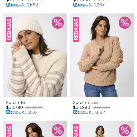
1.692
1.267
$U
$U
Sweater Eira
Sweater ochos
$U
1.790
$U
2.290
$U
1.990
$U
2.490
1.522
1.692
$U
$U