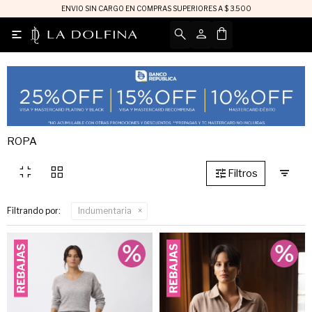
ENVIO SIN CARGO EN COMPRAS SUPERIORES A $ 3.500

ROPA
fullscreen_exit
grid_view
Filtrando por:
Indumentaria