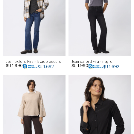
Jean oxford Fira - lavado oscuro
Jean oxford Fira - negro
$U
1.990
$U
1.990
1.692
1.692
$U
$U