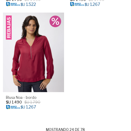
1.522
1.267
$U
$U
Blusa Noa - bordo
$U
1.490
$U
1.790
1.267
$U
MOSTRANDO
24
DE
78