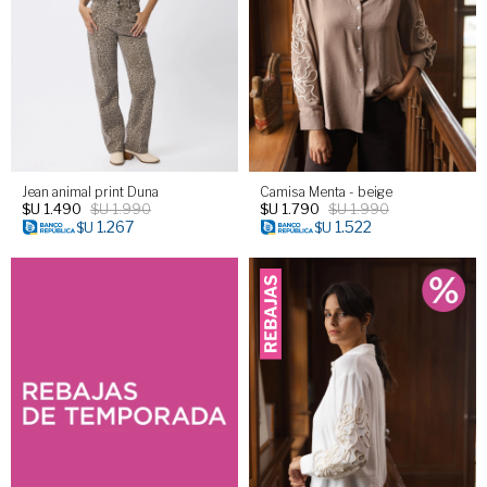
Jean animal print Duna
Camisa Menta - beige
$U
1.490
$U
1.990
$U
1.790
$U
1.990
1.267
1.522
$U
$U