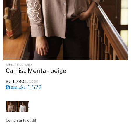
15011961beige
Camisa Menta - beige
$U
1.790
$U
1.990
1.522
$U
Completá tu outfit