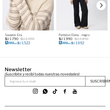
Sweater Eira
Pantalon Elena - negro
$U
1.790
$U
2.290
$U
1.990
$U
2.490
1.522
1.692
$U
$U
Newsletter
¡Suscribite y recibí todas nuestras novedades!
SUSCRIBIR



