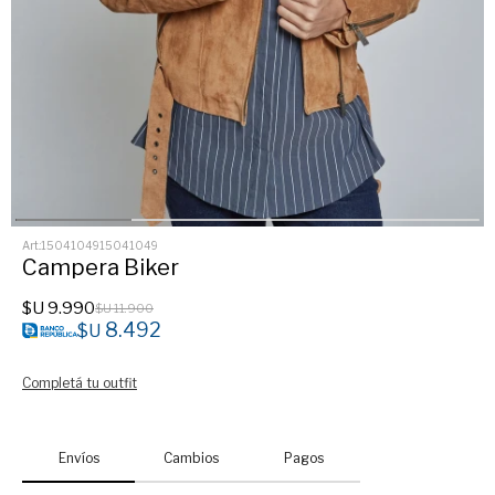
1504104915041049
Campera Biker
$U
9.990
$U
11.900
8.492
$U
Completá tu outfit
Envíos
Cambios
Pagos