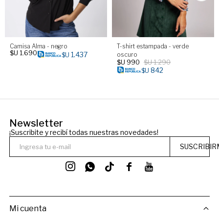
Camisa Alma - negro
T-shirt estampada - verde
$U
1.690
1.437
oscuro
$U
$U
990
$U
1.290
842
$U
Newsletter
¡Suscribite y recibí todas nuestras novedades!
SUSCRIBIR




Mi cuenta