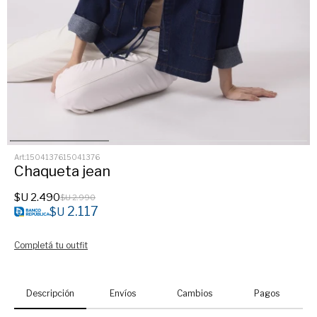
1504137615041376
Chaqueta jean
$U
2.490
$U
2.990
2.117
$U
Completá tu outfit
Descripción
Envíos
Cambios
Pagos