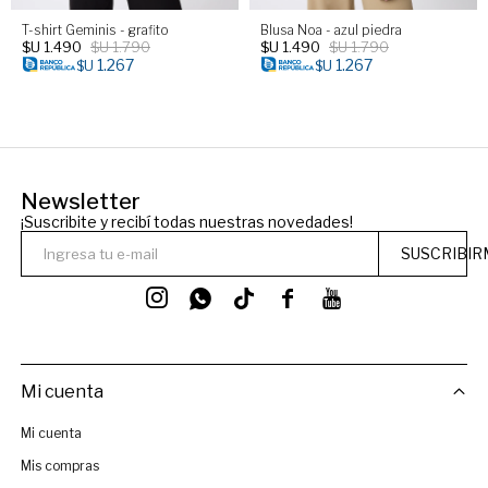
T-shirt Geminis - grafito
Blusa Noa - azul piedra
$U
1.490
$U
1.790
$U
1.490
$U
1.790
1.267
1.267
$U
$U
Newsletter
¡Suscribite y recibí todas nuestras novedades!
SUSCRIBIR




Mi cuenta
Mi cuenta
Mis compras