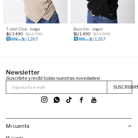
T-shirt Cloe - beige
Buzo Iris - negro
$U
1.490
$U
1.790
$U
1.490
$U
1.990
1.267
1.267
$U
$U
Newsletter
¡Suscribite y recibí todas nuestras novedades!
SUSCRIBIR




Mi cuenta
Mi cuenta