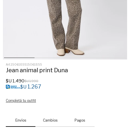
1506185515061855
Jean animal print Duna
$U
1.490
$U
1.990
1.267
$U
Completá tu outfit
Envíos
Cambios
Pagos