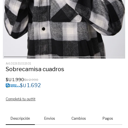
011931011931
Sobrecamisa cuadros
$U
1.990
$U
2.990
1.692
$U
Completá tu outfit
Descripción
Envíos
Cambios
Pagos