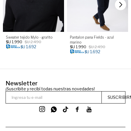
Sweater tejido Mylo - grafito
Pantalon pana Fields - azul
$U
1.990
$U
2.490
marino
1.692
$U
1.990
$U
2.490
$U
1.692
$U
Newsletter
¡Suscribite y recibí todas nuestras novedades!
SUSCRIBIR



