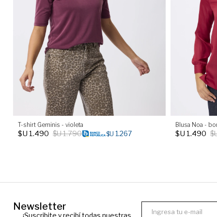
T-shirt Geminis - violeta
Blusa Noa - b
$U
1.490
$U
1.790
$U
1.490
$
1.267
$U
Newsletter
¡Suscribite y recibí todas nuestras