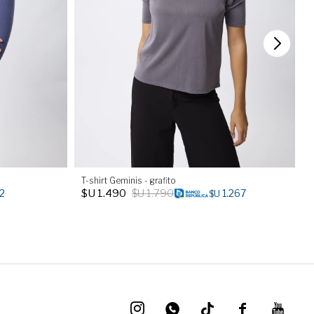
T-shirt Geminis - grafito
T
$U
1.490
$U
1.790
2
1.267
$U



