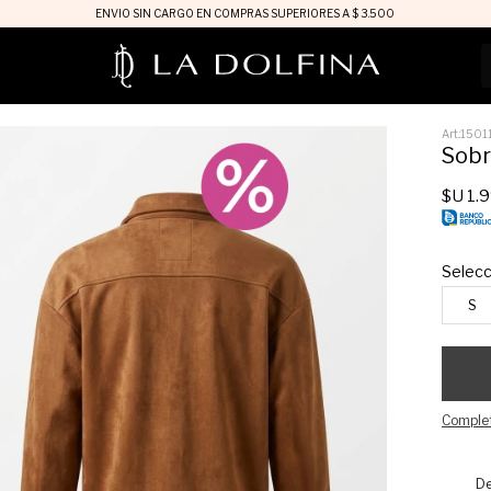
ENVIO SIN CARGO EN COMPRAS SUPERIORES A $ 3.500
1501
Sobr
$U
1.
Selecc
S
Complet
De