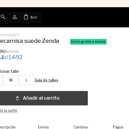
$U
0
197715011977
ecamisa suede Zenda
Envío gratis a tienda
990
$U
2.190
1.692
$U
ionar talle
M
L
Guía de talles
Añadir al carrito
á tu outfit
scripción
Envíos
Cambios
Pagos