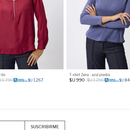
ordo
T-shirt Zaira - azul piedra
U
1.790
$U
990
$U
1.290
1.267
84
$U
$U
SUSCRIBIRME