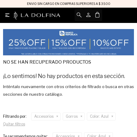
ENVIO SIN CARGO EN COMPRAS SUPERIORES A $ 3.500

NO SE HAN RECUPERADO PRODUCTOS
¡Lo sentimos! No hay productos en esta sección.
Inténtalo nuevamente con otros criterios de filtrado o busca en otras
secciones de nuestro catálogo.
Filtrando por:
Accesorios
Gorros
Color:
Azul
Quitar filtros
Te recomendamos quitar:
Accesorios
Color:
Azul