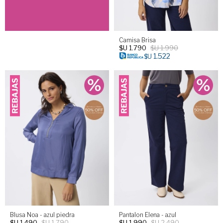
Camisa Brisa
$U
1.790
$U
1.990
1.522
$U
Blusa Noa - azul piedra
Pantalon Elena - azul
$U
1.490
$U
1.790
$U
1.990
$U
2.490