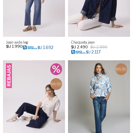
Jean wide leg
Chaqueta jean
$U
1.990
$U
2.490
$U
2.990
1.692
$U
2.117
$U