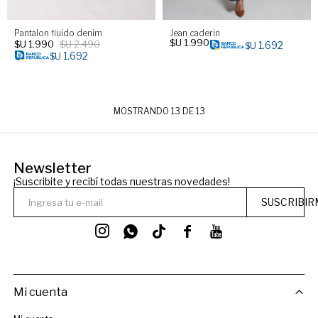
Pantalon fluido denim
Jean caderin
$U
1.990
$U
1.990
$U
2.490
1.692
$U
1.692
$U
MOSTRANDO
13
DE
13
Newsletter
¡Suscribite y recibí todas nuestras novedades!
SUSCRIBIR




Mi cuenta