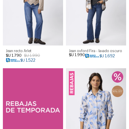
Jean recto Arlet
Jean oxford Fira - lavado oscuro
$U
1.990
$U
1.790
$U
1.990
1.692
$U
1.522
$U