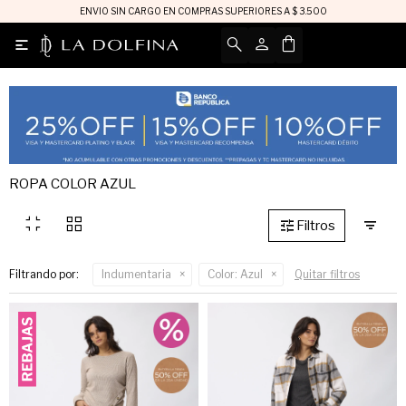
ENVIO SIN CARGO EN COMPRAS SUPERIORES A $ 3.500

ROPA COLOR AZUL
fullscreen_exit
grid_view
Filtrando por:
Indumentaria
Color:
Azul
Quitar filtros