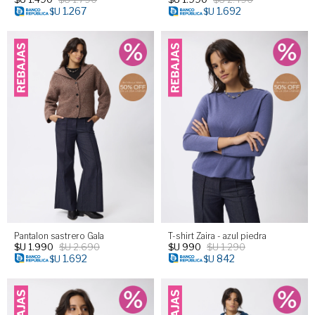
1.267
1.692
$U
$U
Pantalon sastrero Gala
T-shirt Zaira - azul piedra
$U
1.990
$U
2.690
$U
990
$U
1.290
1.692
842
$U
$U