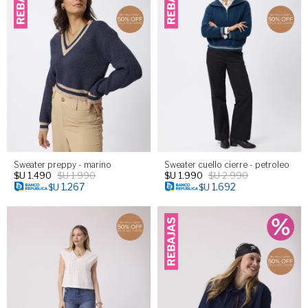
Sweater preppy - marino
Sweater cuello cierre - petroleo
$U
1.490
$U
1.990
$U
1.990
$U
2.990
1.267
1.692
$U
$U