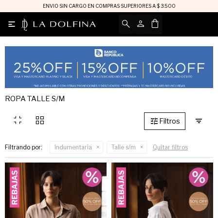
ENVIO SIN CARGO EN COMPRAS SUPERIORES A $ 3.500

ROPA TALLE S/M
fullscreen_exit
grid_view
Filtrando por:
Indumentaria
Talle s/m
Quitar filtros