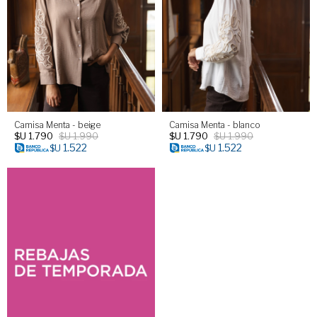
Camisa Menta - beige
Camisa Menta - blanco
$U
1.790
$U
1.990
$U
1.790
$U
1.990
1.522
1.522
$U
$U