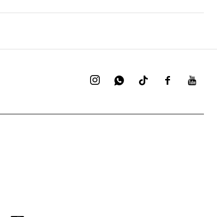



