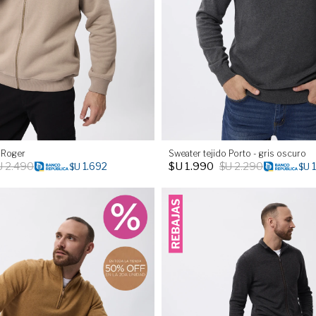
 Roger
Sweater tejido Porto - gris oscuro
U
2.490
$U
1.990
$U
2.290
1.692
$U
$U