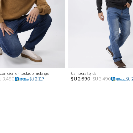
 con cierre - tostado melange
Campera tejida
U
3.490
$U
2.690
$U
3.490
2.117
$U
$U