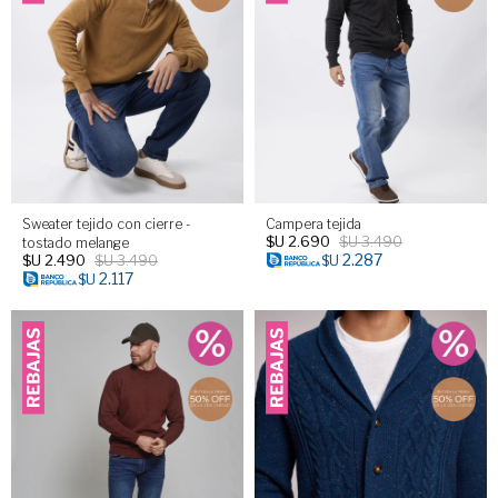
Sweater tejido con cierre -
Campera tejida
$U
2.690
$U
3.490
tostado melange
2.287
$U
2.490
$U
3.490
$U
2.117
$U