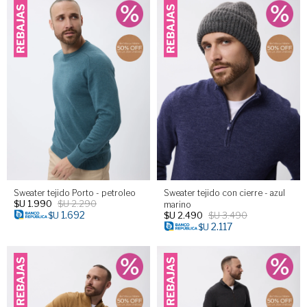
Sweater tejido Porto - petroleo
Sweater tejido con cierre - azul
$U
1.990
$U
2.290
marino
1.692
$U
2.490
$U
3.490
$U
2.117
$U