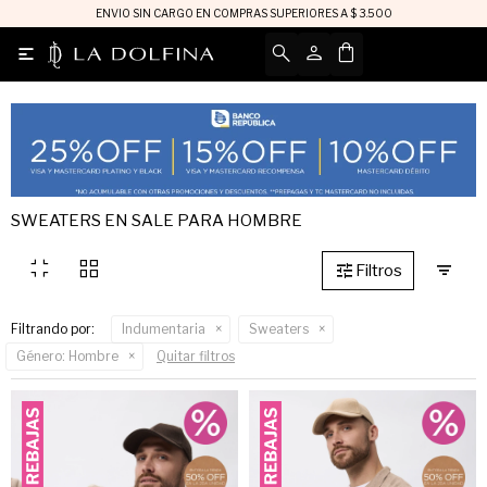
ENVIO SIN CARGO EN COMPRAS SUPERIORES A $ 3.500

SWEATERS EN SALE PARA HOMBRE
fullscreen_exit
grid_view
Filtrando por:
Indumentaria
Sweaters
Género:
Hombre
Quitar filtros