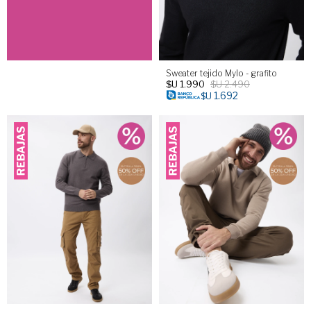
Sweater tejido Mylo - grafito
$U
1.990
$U
2.490
1.692
$U