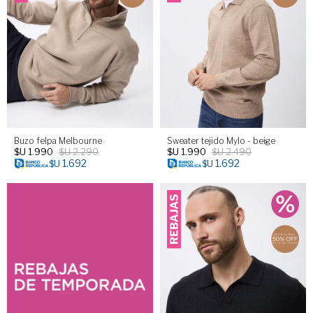
Buzo felpa Melbourne
Sweater tejido Mylo - beige
$U
1.990
$U
2.290
$U
1.990
$U
2.490
1.692
1.692
$U
$U