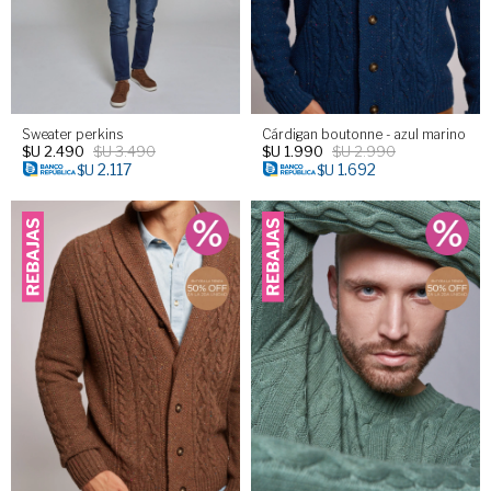
Sweater perkins
Cárdigan boutonne - azul marino
$U
2.490
$U
3.490
$U
1.990
$U
2.990
2.117
1.692
$U
$U