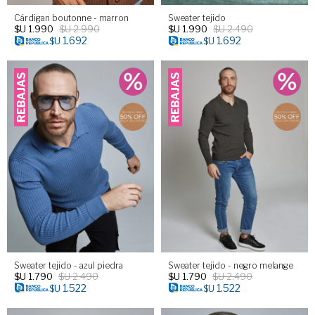
Cárdigan boutonne - marron
Sweater tejido
$U
1.990
$U
2.990
$U
1.990
$U
2.490
1.692
1.692
$U
$U
Sweater tejido - azul piedra
Sweater tejido - negro melange
$U
1.790
$U
2.490
$U
1.790
$U
2.490
1.522
1.522
$U
$U