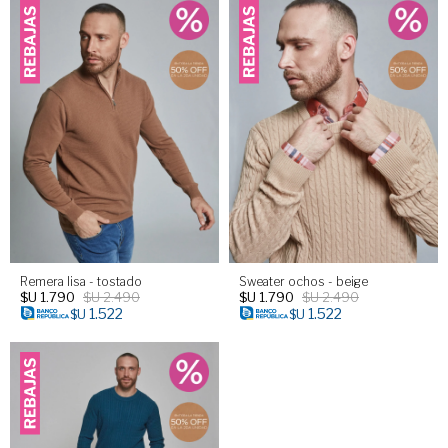
Remera lisa - tostado
Sweater ochos - beige
$U
1.790
$U
2.490
$U
1.790
$U
2.490
1.522
1.522
$U
$U