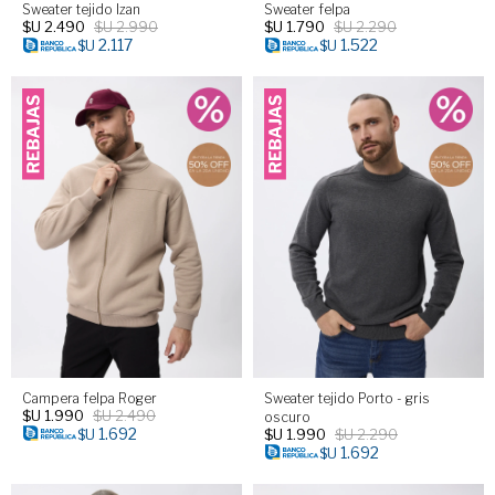
Sweater tejido Izan
Sweater felpa
$U
2.490
$U
2.990
$U
1.790
$U
2.290
2.117
1.522
$U
$U
Campera felpa Roger
Sweater tejido Porto - gris
$U
1.990
$U
2.490
oscuro
1.692
$U
1.990
$U
2.290
$U
1.692
$U