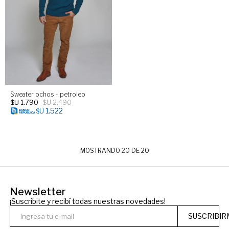
Sweater ochos - petroleo
$U
1.790
$U
2.490
1.522
$U
MOSTRANDO
20
DE
20
Newsletter
¡Suscribite y recibí todas nuestras novedades!
SUSCRIBIR