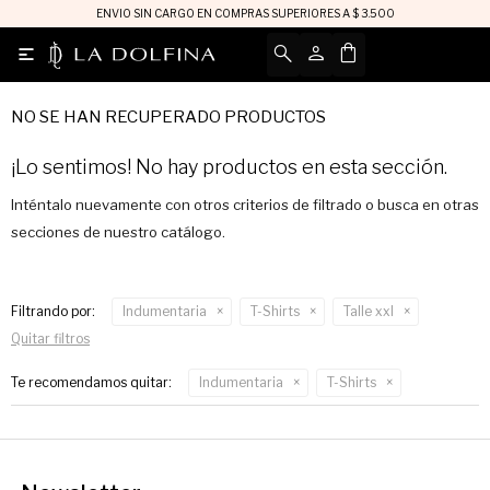
ENVIO SIN CARGO EN COMPRAS SUPERIORES A $ 3.500

NO SE HAN RECUPERADO PRODUCTOS
¡Lo sentimos! No hay productos en esta sección.
Inténtalo nuevamente con otros criterios de filtrado o busca en otras
secciones de nuestro catálogo.
Filtrando por:
Indumentaria
T-Shirts
Talle xxl
Quitar filtros
Te recomendamos quitar:
Indumentaria
T-Shirts