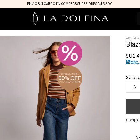
ENVIO SIN CARGO EN COMPRAS SUPERIORES A $ 3.500
1504
Blaz
$U
1.
Selecc
S
Complet
De