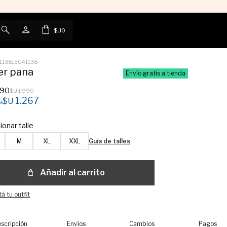
$U
0
113615041136
er pana
Envío gratis a tienda
490
$U
1.990
1.267
$U
ionar talle
M
XL
XXL
Guía de talles
Añadir al carrito
á tu outfit
scripción
Envíos
Cambios
Pagos