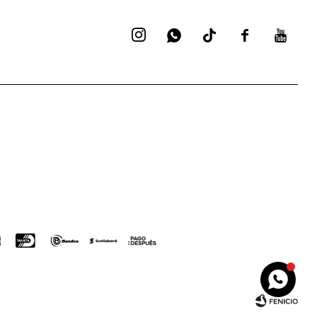



