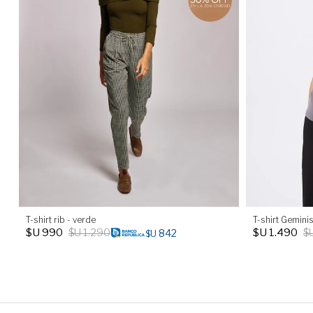
T-shirt rib - verde
T-shirt Geminis
$U
990
$U
1.290
$U
1.490
$
842
$U