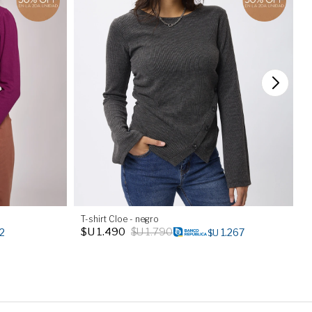
T-shirt Cloe - negro
T
$U
1.490
$U
1.790
2
1.267
$U