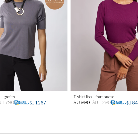
 - grafito
T-shirt lisa - frambuesa
U
1.790
$U
990
$U
1.290
1.267
84
$U
$U