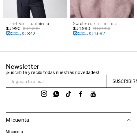
T-shirt Zaira - azul piedra
Sweater cuello alto - rosa
$U
990
$U
1.290
$U
1.990
$U
2.990
842
1.692
$U
$U
Newsletter
¡Suscribite y recibí todas nuestras novedades!
SUSCRIBIR




Mi cuenta
Mi cuenta