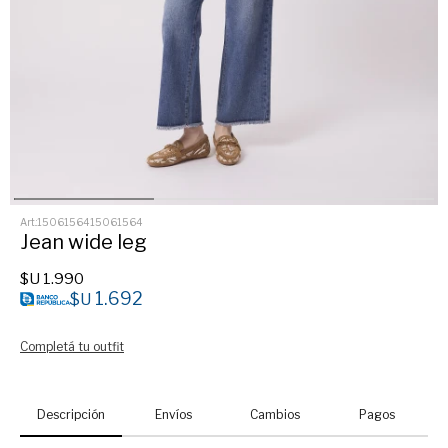
1506156415061564
Jean wide leg
$U
1.990
1.692
$U
Completá tu outfit
Descripción
Envíos
Cambios
Pagos