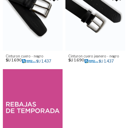
Cinturon cuero - negro
Cinturon cuero jeanero - negro
$U
1.690
$U
1.690
1.437
1.437
$U
$U