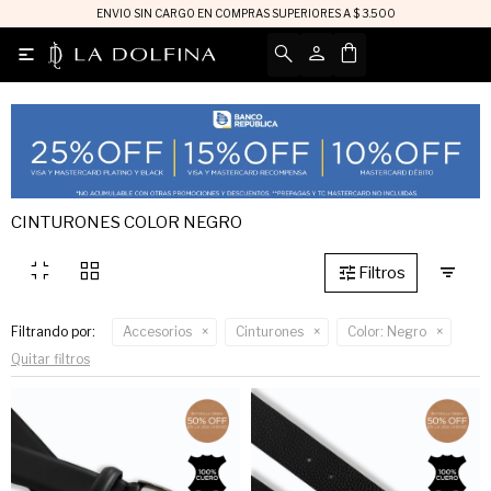
ENVIO SIN CARGO EN COMPRAS SUPERIORES A $ 3.500

CINTURONES COLOR NEGRO
fullscreen_exit
grid_view
Filtrando por:
Accesorios
Cinturones
Color:
Negro
Quitar filtros