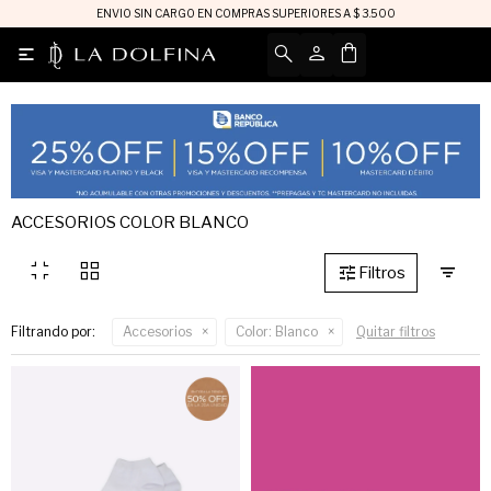
ENVIO SIN CARGO EN COMPRAS SUPERIORES A $ 3.500

ACCESORIOS COLOR BLANCO
fullscreen_exit
grid_view
Filtrando por:
Accesorios
Color:
Blanco
Quitar filtros