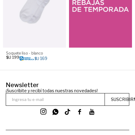
Soquete liso - blanco
$U
199
169
$U
Newsletter
¡Suscribite y recibí todas nuestras novedades!
SUSCRIBIR



