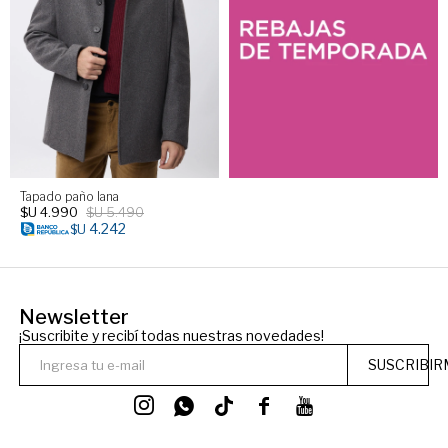
Tapado paño lana
$U
4.990
$U
5.490
4.242
$U
Newsletter
¡Suscribite y recibí todas nuestras novedades!
SUSCRIBIR



