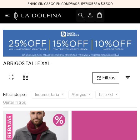
ENVIO SIN CARGO EN COMPRAS SUPERIORES A $ 3.500

ABRIGOS TALLE XXL
fullscreen_exit
grid_view
Filtrando por:
Indumentaria
Abrigos
Talle xxl
Quitar filtros