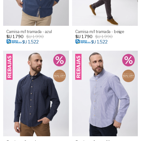
Camisa m/l tramada - azul
Camisa m/l tramada - beige
$U
1.790
$U
1.990
$U
1.790
$U
1.990
1.522
1.522
$U
$U