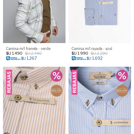
Camisa m/l franela - verde
Camisa m/l rayada - azul
$U
1.490
$U
2.490
$U
1.990
$U
2.290
1.267
1.692
$U
$U