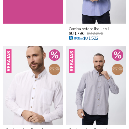
Camisa oxford lisa - azul
$U
1.790
$U
2.290
1.522
$U