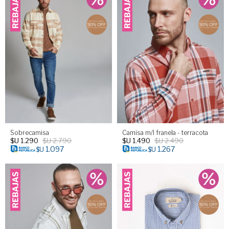
Sobrecamisa
Camisa m/l franela - terracota
$U
1.290
$U
2.790
$U
1.490
$U
2.490
1.097
1.267
$U
$U