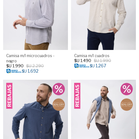
Camisa m/l microcuadros -
Camisa m/l cuadros
$U
1.490
$U
1.990
negro
1.267
$U
1.990
$U
2.290
$U
1.692
$U