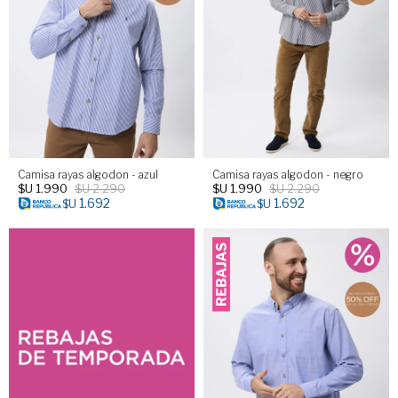
Camisa rayas algodon - azul
Camisa rayas algodon - negro
$U
1.990
$U
2.290
$U
1.990
$U
2.290
1.692
1.692
$U
$U