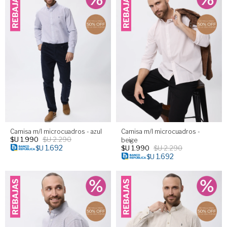
Camisa m/l microcuadros - azul
Camisa m/l microcuadros -
$U
1.990
$U
2.290
beige
1.692
$U
1.990
$U
2.290
$U
1.692
$U