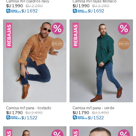
Camisa m/l cuadros navy
Camisa m/l rayas Monaco
$U
1.990
$U
2.290
$U
1.990
$U
2.290
1.692
1.692
$U
$U
Camisa m/l pana - tostado
Camisa m/l pana - verde
$U
1.790
$U
2.490
$U
1.790
$U
2.490
1.522
1.522
$U
$U