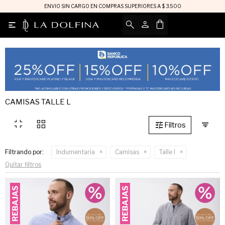
ENVIO SIN CARGO EN COMPRAS SUPERIORES A $ 3.500

CAMISAS TALLE L
fullscreen_exit
grid_view
Filtrando por:
Indumentaria
Camisas
Talle l
Quitar filtros