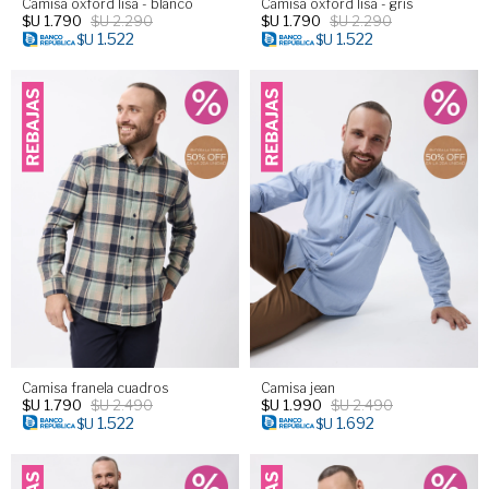
Camisa oxford lisa - blanco
Camisa oxford lisa - gris
$U
1.790
$U
2.290
$U
1.790
$U
2.290
1.522
1.522
$U
$U
Camisa franela cuadros
Camisa jean
$U
1.790
$U
2.490
$U
1.990
$U
2.490
1.522
1.692
$U
$U