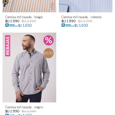
Camisa m/l rayada - beige
Camisa m/l rayada - celeste
$U
1.990
$U
2.290
$U
1.990
$U
2.290
1.692
1.692
$U
$U
Camisa m/l rayada - negro
$U
1.990
$U
2.290