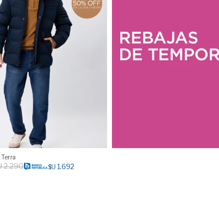
 Terra
U
2.290
1.692
$U