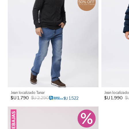
Jean localizado Tanar
Jean localizado
$U
1.790
$U
2.290
$U
1.990
$
1.522
$U