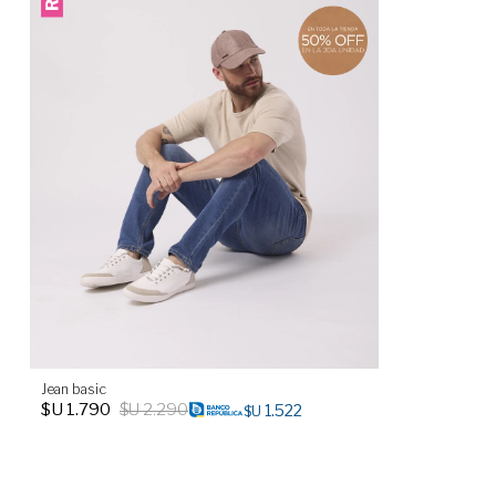
Jean basic
$U
1.790
$U
2.290
1.522
$U