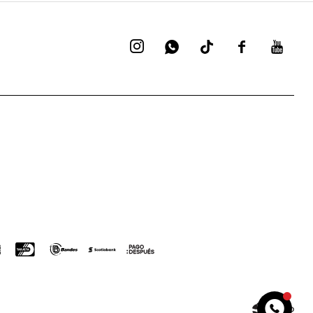



