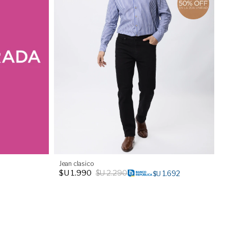
Jean clasico
$U
1.990
$U
2.290
1.692
$U