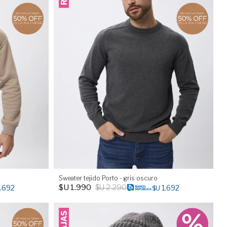
Sweater tejido Porto - gris oscuro
$U
1.990
$U
2.290
1.692
1.692
$U