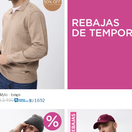
 Mylo - beige
U
2.490
1.692
$U