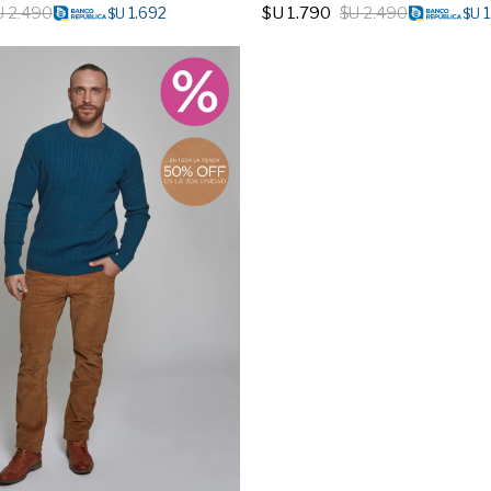
U
2.490
$U
1.790
$U
2.490
1.692
1
$U
$U