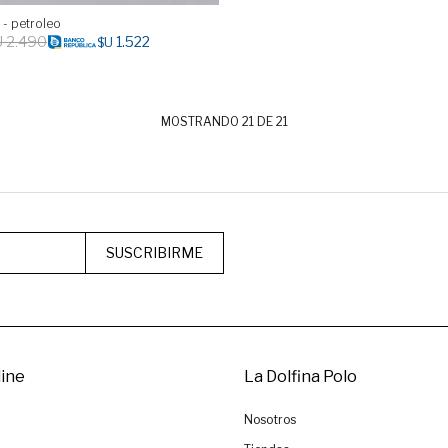
- petroleo
U
2.490
1.522
$U
MOSTRANDO
21
DE
21
SUSCRIBIRME
ine
La Dolfina Polo
Nosotros