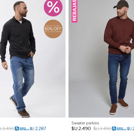
Sweater perkins
U
3.490
$U
2.490
$U
3.490
2.287
$U
$U