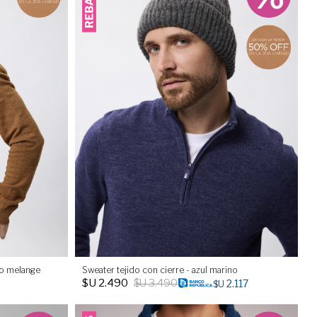
do melange
Sweater tejido con cierre - azul marino
$U
2.490
$U
3.490
2.117
$U