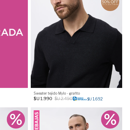
Sweater tejido Mylo - grafito
$U
1.990
$U
2.490
1.692
$U