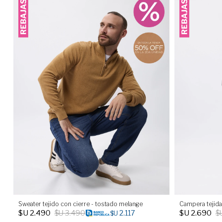
Sweater tejido con cierre - tostado melange
Campera tejida
$U
2.490
$U
3.490
$U
2.690
$
2.117
$U