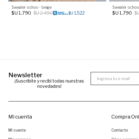
Sweater ochos - beige
Sweater ochos 
$U
1.790
$U
2.490
$U
1.790
$
1.522
$U
Newsletter
¡Suscribite y recibí todas nuestras
novedades!
Mi cuenta
Compra Onl
Mi cuenta
Contacto