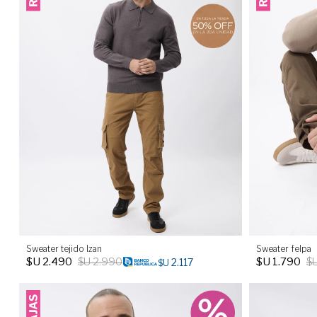
Sweater tejido Izan
Sweater felpa
$U
2.490
$U
2.990
$U
1.790
$
2.117
$U