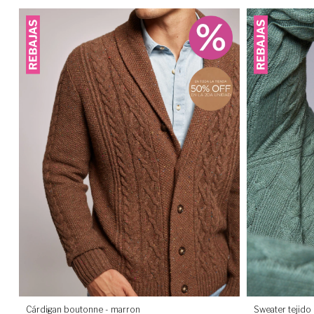
Cárdigan boutonne - marron
Sweater tejido