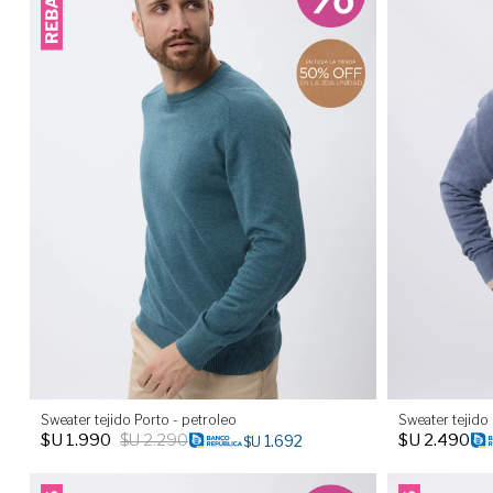
Sweater tejido Porto - petroleo
Sweater tejido 
$U
1.990
$U
2.290
$U
2.490
1.692
$U