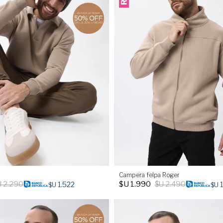
Campera felpa Roger
U
2.290
$U
1.990
$U
2.490
1.522
$U
$U