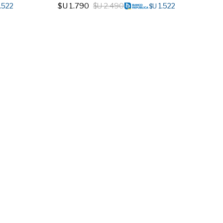
$U
1.790
$U
2.490
.522
1.522
$U