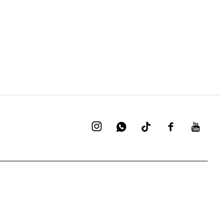



