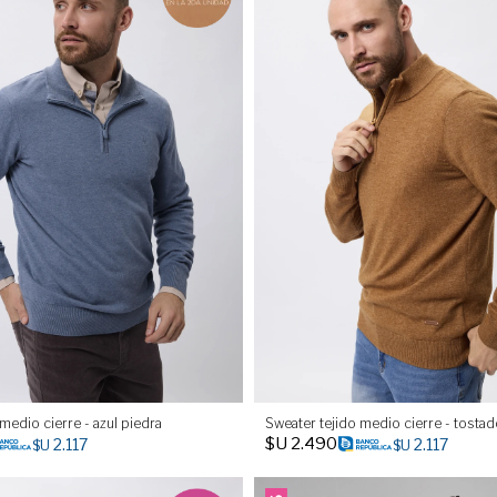
medio cierre - azul piedra
Sweater tejido medio cierre - tosta
$U
2.490
2.117
2.117
$U
$U