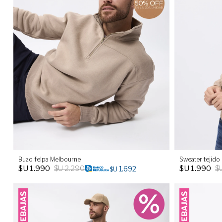
Buzo felpa Melbourne
Sweater tejido
$U
1.990
$U
2.290
$U
1.990
$
1.692
$U