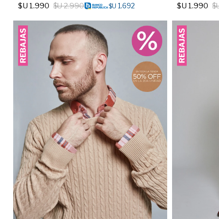
$U
1.990
$U
2.990
$U
1.990
$
1.692
$U