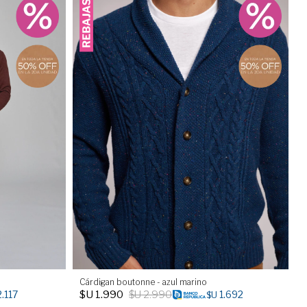
Cárdigan boutonne - azul marino
$U
1.990
$U
2.990
2.117
1.692
$U