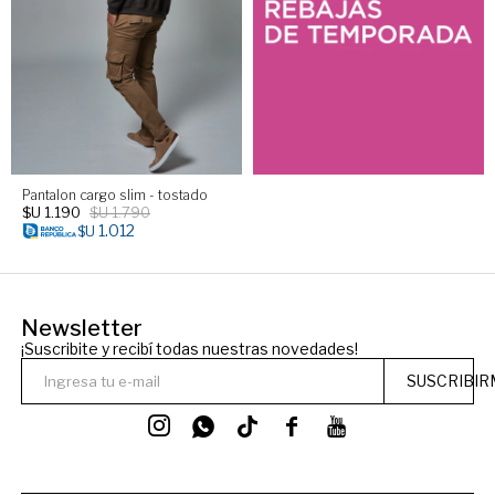
Pantalon cargo slim - tostado
$U
1.190
$U
1.790
1.012
$U
Newsletter
¡Suscribite y recibí todas nuestras novedades!
SUSCRIBIR



