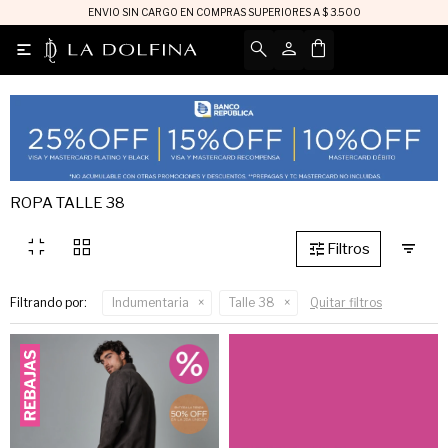
ENVIO SIN CARGO EN COMPRAS SUPERIORES A $ 3.500

ROPA TALLE 38
fullscreen_exit
grid_view
Filtrando por:
Indumentaria
Talle 38
Quitar filtros