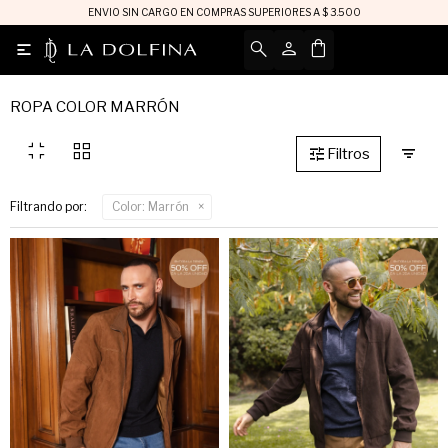
ENVIO SIN CARGO EN COMPRAS SUPERIORES A $ 3.500

ROPA COLOR MARRÓN
fullscreen_exit
grid_view
Filtrando por:
Color:
Marrón