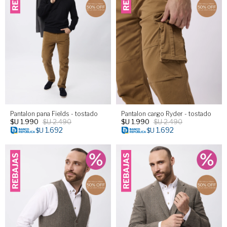
Pantalon pana Fields - tostado
Pantalon cargo Ryder - tostado
$U
1.990
$U
2.490
$U
1.990
$U
2.490
1.692
1.692
$U
$U