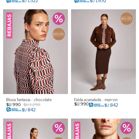
1.522
1.692
$U
$U
Blusa fantasia - chocolate
Falda acanalada - marron
$U
990
$U
990
$U
1.290
842
$U
842
$U