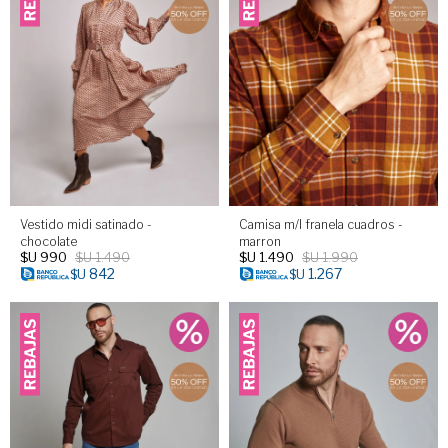
Vestido midi satinado -
Camisa m/l franela cuadros -
chocolate
marron
$U
990
$U
1.490
$U
1.490
$U
1.990
842
1.267
$U
$U