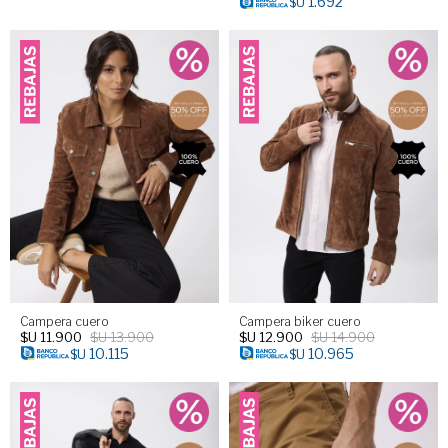
1.692
$U
Campera cuero
Campera biker cuero
$U
11.900
$U
13.900
$U
12.900
$U
14.900
10.115
10.965
$U
$U