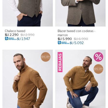
Chaleco tweed
Blazer tweed con coderas -
$U
2.290
$U
2.990
marron
1.947
$U
5.990
$U
6.990
$U
5.092
$U