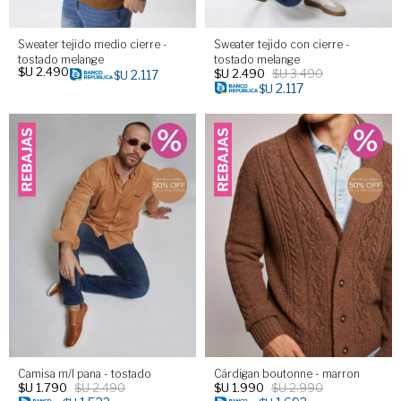
Sweater tejido medio cierre -
Sweater tejido con cierre -
tostado melange
tostado melange
$U
2.490
$U
2.490
$U
3.490
2.117
$U
2.117
$U
Camisa m/l pana - tostado
Cárdigan boutonne - marron
$U
1.790
$U
2.490
$U
1.990
$U
2.990