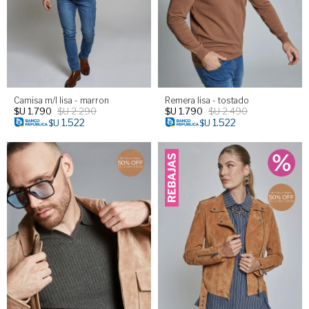
Camisa m/l lisa - marron
Remera lisa - tostado
$U
1.790
$U
2.290
$U
1.790
$U
2.490
1.522
1.522
$U
$U