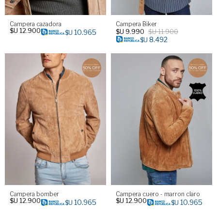
Campera cazadora
Campera Biker
$U
12.900
$U
9.990
$U
11.900
10.965
$U
8.492
$U
Campera bomber
Campera cuero - marron claro
$U
12.900
$U
12.900
10.965
10.965
$U
$U