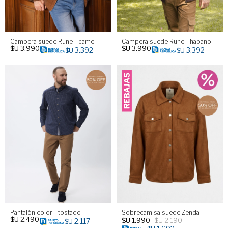
Campera suede Rune - camel
Campera suede Rune - habano
$U
3.990
$U
3.990
3.392
3.392
$U
$U
Pantalón color - tostado
Sobrecamisa suede Zenda
$U
2.490
$U
1.990
$U
2.190
2.117
$U