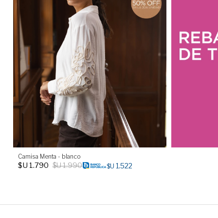
Camisa Menta - blanco
$U
1.790
$U
1.990
1.522
$U