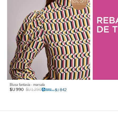
Blusa fantasia - marsala
$U
990
$U
1.290
842
$U