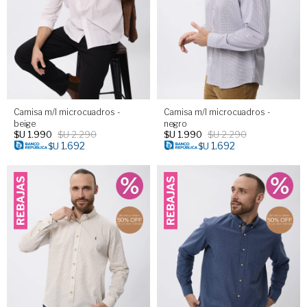
Camisa m/l microcuadros -
Camisa m/l microcuadros -
beige
negro
$U
1.990
$U
2.290
$U
1.990
$U
2.290
1.692
1.692
$U
$U