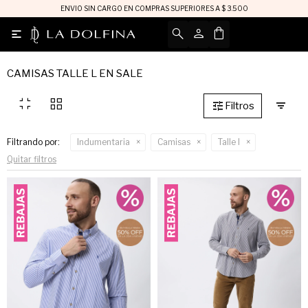
ENVIO SIN CARGO EN COMPRAS SUPERIORES A $ 3.500

CAMISAS TALLE L EN SALE
fullscreen_exit
grid_view
Filtrando por:
Indumentaria
Camisas
Talle l
Quitar filtros