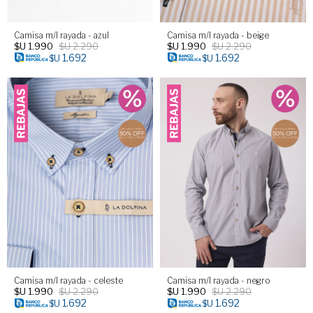
Camisa m/l rayada - azul
Camisa m/l rayada - beige
$U
1.990
$U
2.290
$U
1.990
$U
2.290
1.692
1.692
$U
$U
Camisa m/l rayada - celeste
Camisa m/l rayada - negro
$U
1.990
$U
2.290
$U
1.990
$U
2.290
1.692
1.692
$U
$U