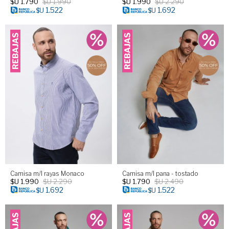
$U
1.790
$U
1.990
$U
1.990
$U
2.290
1.522
1.692
$U
$U
Camisa m/l rayas Monaco
Camisa m/l pana - tostado
$U
1.990
$U
2.290
$U
1.790
$U
2.490
1.692
1.522
$U
$U