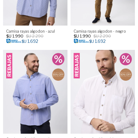
Camisa rayas algodon - azul
Camisa rayas algodon - negro
$U
1.990
$U
2.290
$U
1.990
$U
2.290
1.692
1.692
$U
$U