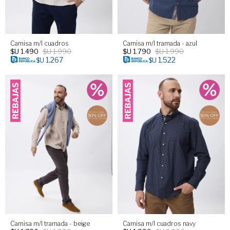
Camisa m/l cuadros
Camisa m/l tramada - azul
$U
1.490
$U
1.990
$U
1.790
$U
1.990
1.267
1.522
$U
$U
Camisa m/l tramada - beige
Camisa m/l cuadros navy