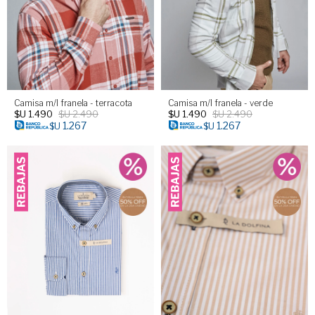
Camisa m/l franela - terracota
Camisa m/l franela - verde
$U
1.490
$U
2.490
$U
1.490
$U
2.490
1.267
1.267
$U
$U