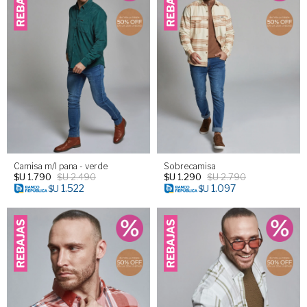
Camisa m/l pana - verde
Sobrecamisa
$U
1.790
$U
2.490
$U
1.290
$U
2.790
1.522
1.097
$U
$U