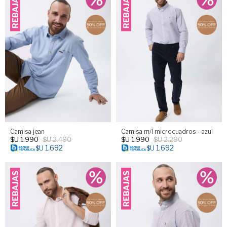
Camisa jean
Camisa m/l microcuadros - azul
$U
1.990
$U
2.490
$U
1.990
$U
2.290
1.692
1.692
$U
$U