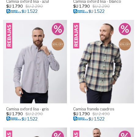
Camisa oxford lisa - azul
Camisa oxford lisa - blanco
$U
1.790
$U
2.290
$U
1.790
$U
2.290
1.522
1.522
$U
$U
Camisa oxford lisa - gris
Camisa franela cuadros
$U
1.790
$U
2.290
$U
1.790
$U
2.490
1.522
1.522
$U
$U