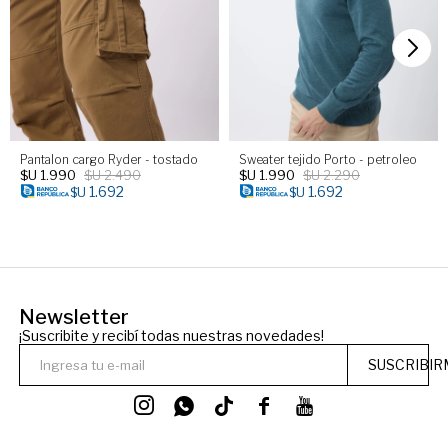
Pantalon cargo Ryder - tostado
Sweater tejido Porto - petroleo
$U
1.990
$U
2.490
$U
1.990
$U
2.290
1.692
1.692
$U
$U
Newsletter
¡Suscribite y recibí todas nuestras novedades!
SUSCRIBIR



