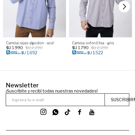
Camisa rayas algodon - azul
Camisa oxford lisa - gris
$U
1.990
$U
2.290
$U
1.790
$U
2.290
1.692
1.522
$U
$U
Newsletter
¡Suscribite y recibí todas nuestras novedades!
SUSCRIBIR



