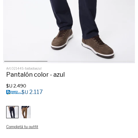
021445-tostadoazul
Pantalón color - azul
$U
2.490
2.117
$U
Completá tu outfit