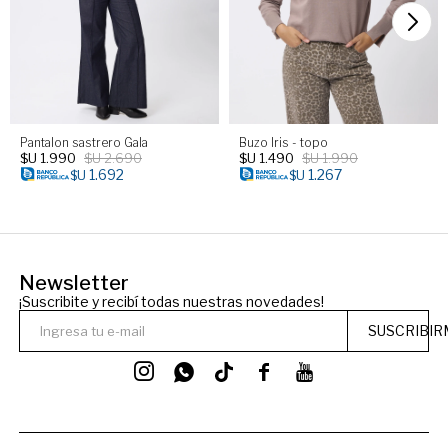
Pantalon sastrero Gala
Buzo Iris - topo
$U
1.990
$U
2.690
$U
1.490
$U
1.990
1.692
1.267
$U
$U
Newsletter
¡Suscribite y recibí todas nuestras novedades!
SUSCRIBIR



