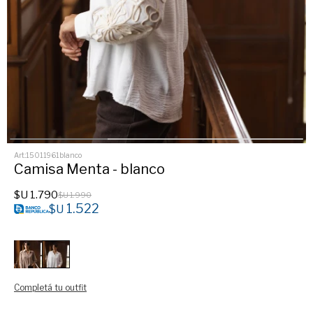
15011961blanco
Camisa Menta - blanco
$U
1.790
$U
1.990
1.522
$U
Completá tu outfit