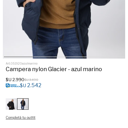
051920azulmarino
Campera nylon Glacier - azul marino
$U
2.990
$U
3.490
2.542
$U
Completá tu outfit