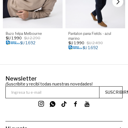
Buzo felpa Melbourne
Pantalon pana Fields - azul
$U
1.990
$U
2.290
marino
1.692
$U
1.990
$U
2.490
$U
1.692
$U
Newsletter
¡Suscribite y recibí todas nuestras novedades!
SUSCRIBIR



