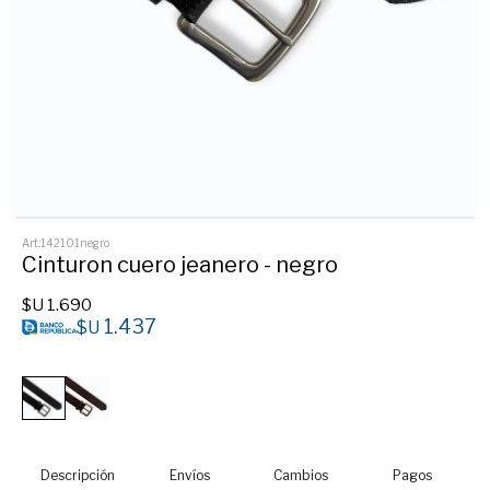
142101negro
Cinturon cuero jeanero - negro
$U
1.690
1.437
$U
Descripción
Envíos
Cambios
Pagos