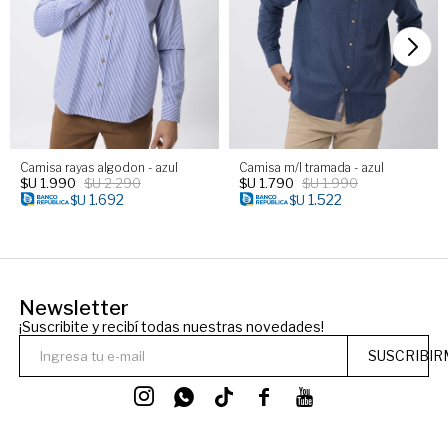
Camisa rayas algodon - azul
Camisa m/l tramada - azul
$U
1.990
$U
2.290
$U
1.790
$U
1.990
1.692
1.522
$U
$U
Newsletter
¡Suscribite y recibí todas nuestras novedades!
SUSCRIBIR



