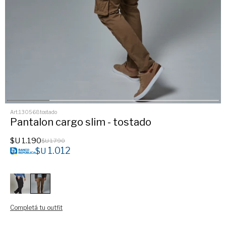
130568tostado
Pantalon cargo slim - tostado
$U
1.190
$U
1.790
1.012
$U
Completá tu outfit