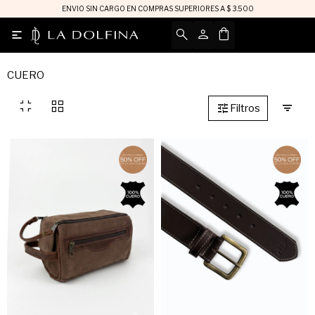
ENVIO SIN CARGO EN COMPRAS SUPERIORES A $ 3.500

CUERO
fullscreen_exit
grid_view