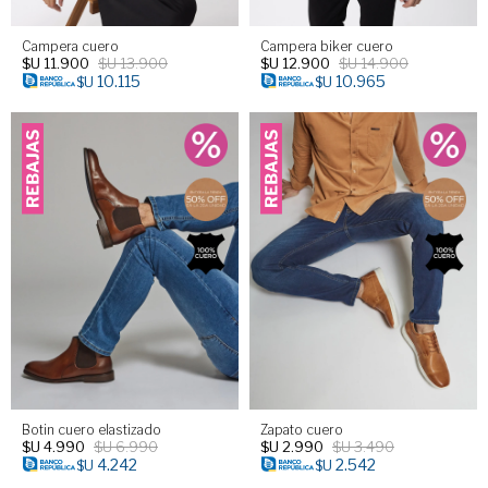
Campera cuero
Campera biker cuero
$U
11.900
$U
13.900
$U
12.900
$U
14.900
10.115
10.965
$U
$U
Botin cuero elastizado
Zapato cuero
$U
4.990
$U
6.990
$U
2.990
$U
3.490
4.242
2.542
$U
$U