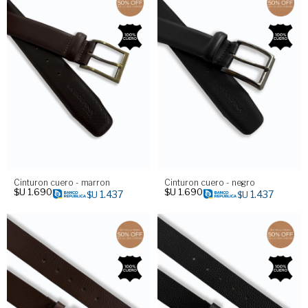
Cinturon cuero - marron
Cinturon cuero - negro
$U
1.690
$U
1.690
1.437
1.437
$U
$U