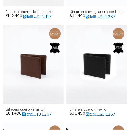
Neceser cuero doble cierre
Cinturon cuero jeanero costuras
$U
2.490
$U
1.490
2.117
1.267
$U
$U
Billetera cuero - marron
Billetera cuero - negro
$U
1.490
$U
1.490
1.267
1.267
$U
$U