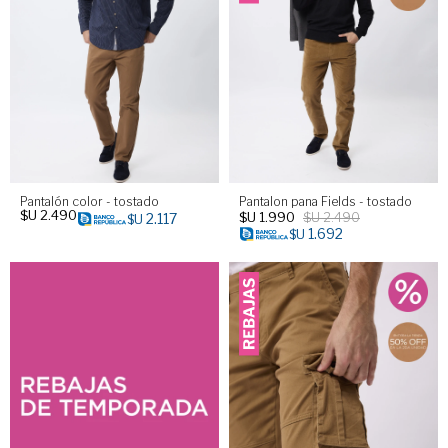
Pantalón color - tostado
Pantalon pana Fields - tostado
$U
2.490
$U
1.990
$U
2.490
2.117
$U
1.692
$U