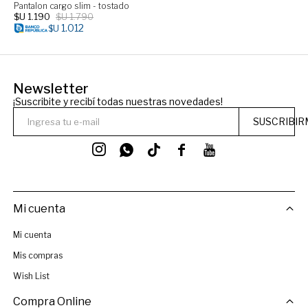
Pantalon cargo slim - tostado
$U
1.190
$U
1.790
1.012
$U
Newsletter
¡Suscribite y recibí todas nuestras novedades!
SUSCRIBIR




Mi cuenta
Mi cuenta
Mis compras
Wish List
Compra Online