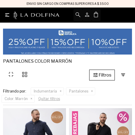
ENVIO SIN CARGO EN COMPRAS SUPERIORES A $ 3.500

PANTALONES COLOR MARRÓN
fullscreen_exit
grid_view
Filtrando por:
Indumentaria
Pantalones
Color:
Marrón
Quitar filtros