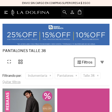
ENVIO SIN CARGO EN COMPRAS SUPERIORES A $ 3.500

PANTALONES TALLE 38
fullscreen_exit
grid_view
Filtrando por:
Indumentaria
Pantalones
Talle 38
Quitar filtros