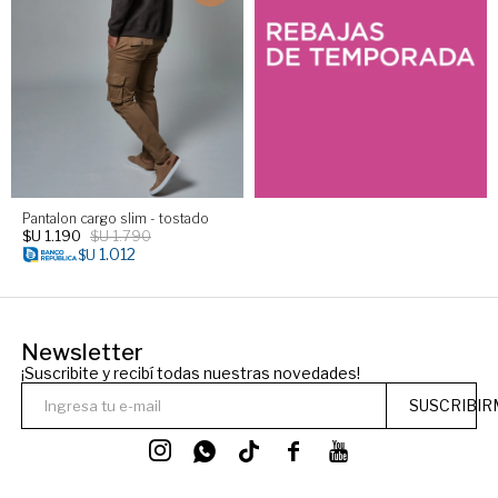
Pantalon cargo slim - tostado
$U
1.190
$U
1.790
1.012
$U
Newsletter
¡Suscribite y recibí todas nuestras novedades!
SUSCRIBIR



