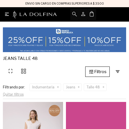
ENVIO SIN CARGO EN COMPRAS SUPERIORES A $ 3.500

JEANS TALLE 48
fullscreen_exit
grid_view
Filtrando por:
Indumentaria
Jeans
Talle 48
Quitar filtros