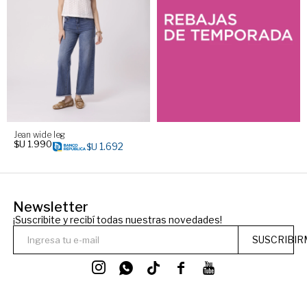
Jean wide leg
$U
1.990
1.692
$U
Newsletter
¡Suscribite y recibí todas nuestras novedades!
SUSCRIBIR



