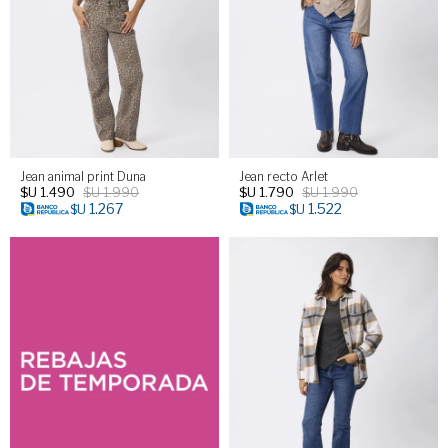
Jean animal print Duna
Jean recto Arlet
$U
1.490
$U
1.990
$U
1.790
$U
1.990
1.267
1.522
$U
$U