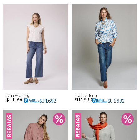
Jean wide leg
Jean caderin
$U
1.990
$U
1.990
1.692
1.692
$U
$U