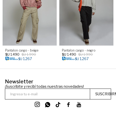
Pantalon cargo - beige
Pantalon cargo - negro
$U
1.490
$U
1.990
$U
1.490
$U
1.990
1.267
1.267
$U
$U
Newsletter
¡Suscribite y recibí todas nuestras novedades!
SUSCRIBIR



