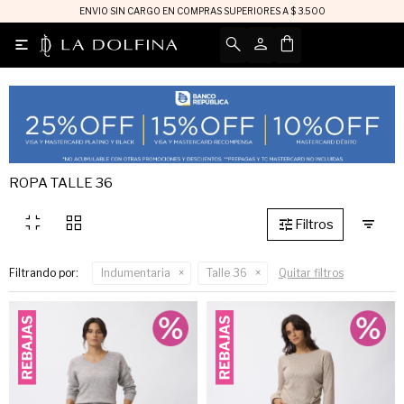
ENVIO SIN CARGO EN COMPRAS SUPERIORES A $ 3.500

ROPA TALLE 36
fullscreen_exit
grid_view
Filtrando por:
Indumentaria
Talle 36
Quitar filtros