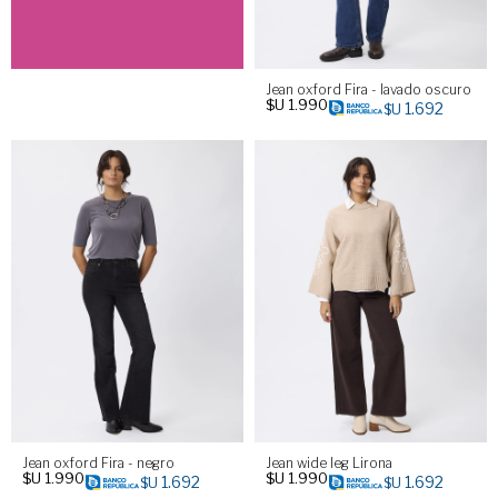
Jean oxford Fira - lavado oscuro
$U
1.990
1.692
$U
Jean oxford Fira - negro
Jean wide leg Lirona
$U
1.990
$U
1.990
1.692
1.692
$U
$U