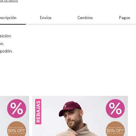
á tu outfit
scripción
Envíos
Cambios
Pagos
ición:
no,
godón.