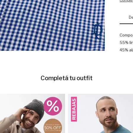
Complet
De
Compos
55% li
45% al
Completá tu outfit