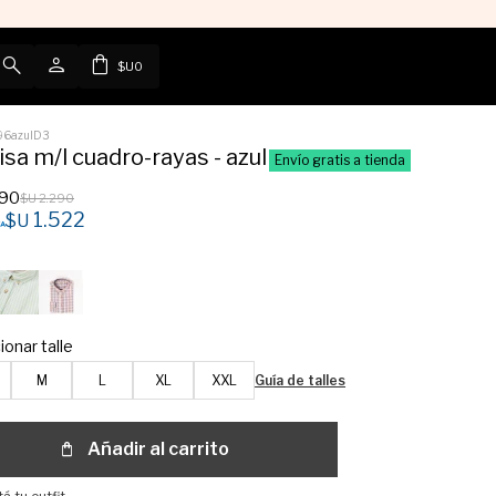
$U
0
96azulD3
sa m/l cuadro-rayas - azul
Envío gratis a tienda
790
$U
2.290
1.522
$U
ionar talle
M
L
XL
XXL
Guía de talles
Añadir al carrito