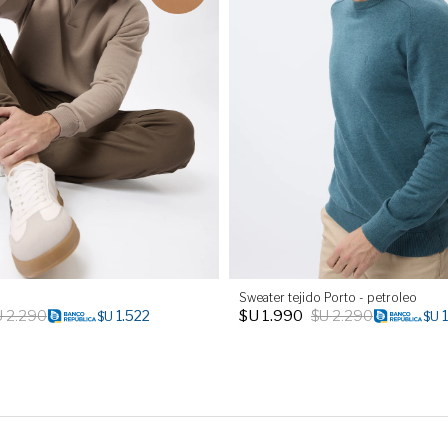
Sweater tejido Porto - petroleo
U
2.290
$U
1.990
$U
2.290
1.522
$U
$U