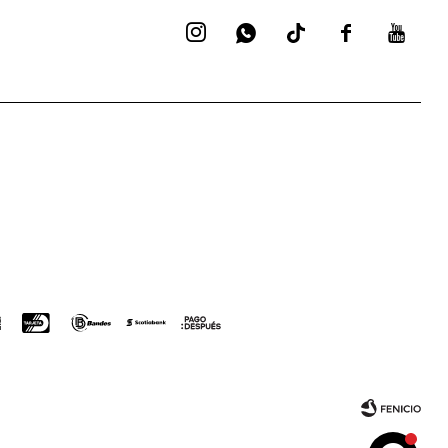



