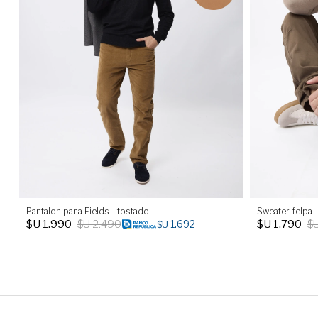
Pantalon pana Fields - tostado
Sweater felpa
$U
1.990
$U
2.490
$U
1.790
$
1.692
$U