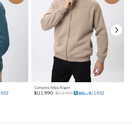
Campera felpa Roger
P
$U
1.990
$U
2.490
1.692
1.692
$U