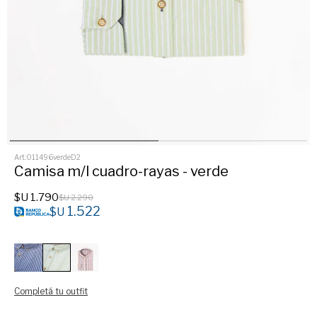
011496verdeD2
Camisa m/l cuadro-rayas - verde
$U
1.790
$U
2.290
1.522
$U
Completá tu outfit