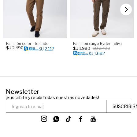
Pantalón color - tostado
Pantalon cargo Ryder - oliva
$U
2.490
$U
1.990
$U
2.490
2.117
$U
1.692
$U
Newsletter
¡Suscribite y recibí todas nuestras novedades!
SUSCRIBIR



