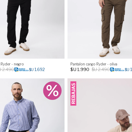
 Ryder - negro
Pantalon cargo Ryder - oliva
U
2.490
$U
1.990
$U
2.490
1.692
$U
$U