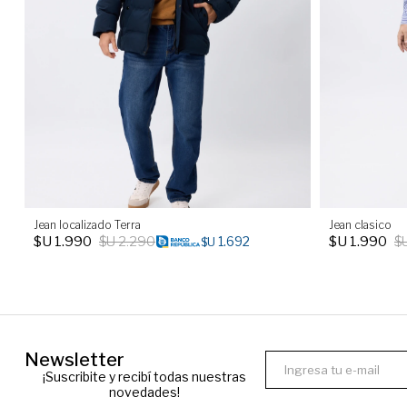
Jean localizado Terra
Jean clasico
$U
1.990
$U
2.290
$U
1.990
$
1.692
$U
Newsletter
¡Suscribite y recibí todas nuestras
novedades!