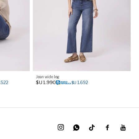
Jean wide leg
$U
1.990
.522
1.692
$U



