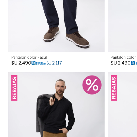
Pantalón color - azul
Pantalón color
$U
2.490
$U
2.490
2.117
$U