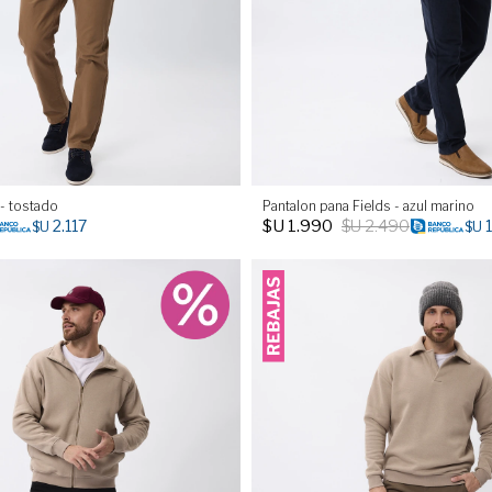
 - tostado
Pantalon pana Fields - azul marino
$U
1.990
$U
2.490
2.117
$U
$U