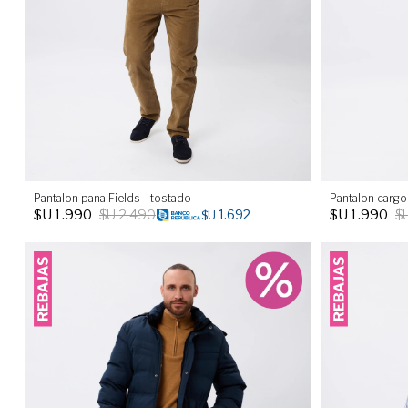
Pantalon pana Fields - tostado
Pantalon cargo
$U
1.990
$U
2.490
$U
1.990
$
1.692
$U