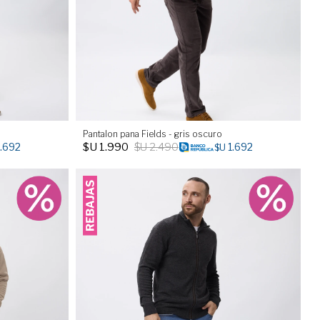
Pantalon pana Fields - gris oscuro
$U
1.990
$U
2.490
1.692
1.692
$U