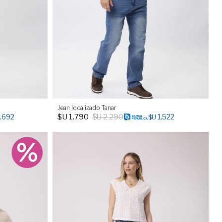
Jean localizado Tanar
$U
1.790
$U
2.290
1.692
1.522
$U