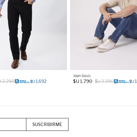
Jean basic
U
2.290
$U
1.790
$U
2.290
1.692
1
$U
$U
SUSCRIBIRME